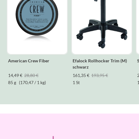
American Crew Fiber
Efalock Rollhocker Trim (M)
schwarz
14,49 €
28,80 €
161,35 €
193,95 €
85 g
(170,47 / 1 kg)
1 St