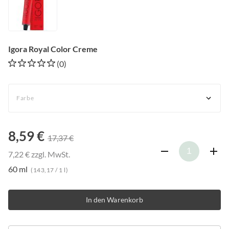
Igora Royal Color Creme
(0)
Farbe
8,59 €
17,37 €
7,22 € zzgl. MwSt.
60 ml
(143,17 / 1 l)
In den Warenkorb