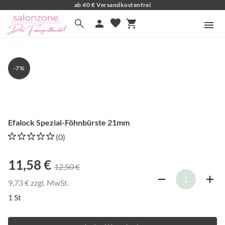
ab 40 € Versandkostenfrei
favorite
search
person
shopping_cart
zoom_in
-7%
Efalock Spezial-Föhnbürste 21mm
(0)
11,58 €
12,50 €
9,73 € zzgl. MwSt.
1 St