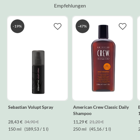
Empfehlungen
-19%
-47%
Sebastian Volupt Spray
American Crew Classic Daily
Ef
Shampoo
28,43 €
34,90 €
11,29 €
21,20 €
150 ml
(189,53 / 1 l)
250 ml
(45,16 / 1 l)